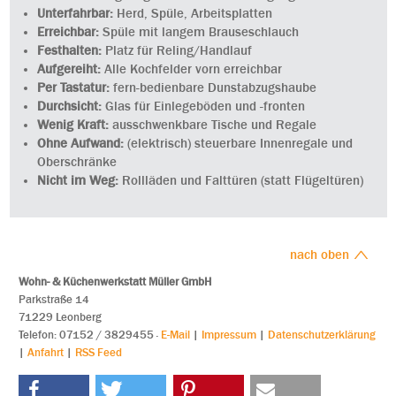
Unterfahrbar:
Herd, Spüle, Arbeitsplatten
Erreichbar:
Spüle mit langem Brauseschlauch
Festhalten:
Platz für Reling/Handlauf
Aufgereiht:
Alle Kochfelder vorn erreichbar
Per Tastatur:
fern-bedienbare Dunstabzugshaube
Durchsicht:
Glas für Einlegeböden und -fronten
Wenig Kraft:
ausschwenkbare Tische und Regale
Ohne Aufwand:
(elektrisch) steuerbare Innenregale und
Oberschränke
Nicht im Weg:
Rollläden und Falttüren (statt Flügeltüren)
nach oben
Wohn- & Küchenwerkstatt Müller GmbH
Parkstraße 14
71229 Leonberg
Tele
fon: 07152 / 3829455
·
E-Mail
|
Impressum
|
Datenschutzerklärung
|
Anfahrt
|
RSS Feed